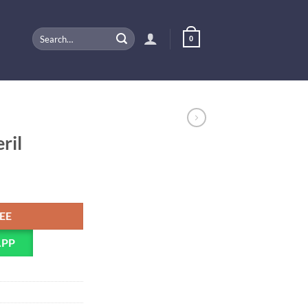
Search
0
for:
ril
PEE
APP