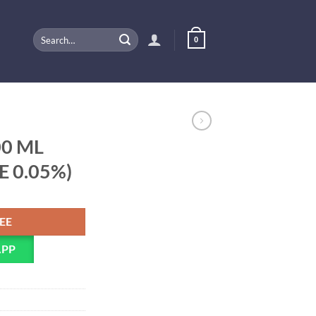
Search
0
for:
00 ML
 0.05%)
PEE
APP