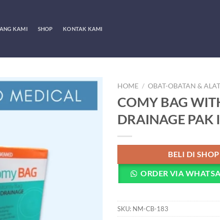
ANG KAMI
SHOP
KONTAK KAMI
HOME
/
OBAT-OBATAN & ALA
COMY BAG WIT
DRAINAGE PAK I
BELI DI SHO
ORDER VIA WHATS
SKU:
NM-CB-183