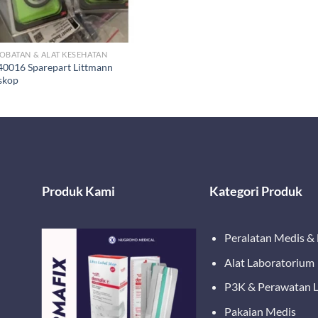
OBATAN & ALAT KESEHATAN
40016 Sparepart Littmann
skop
Produk Kami
Kategori Produk
Peralatan Medis &
Alat Laboratorium
P3K & Perawatan 
Pakaian Medis