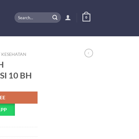
Search
0
for:
T KESEHATAN
H
SI 10 BH
PEE
APP